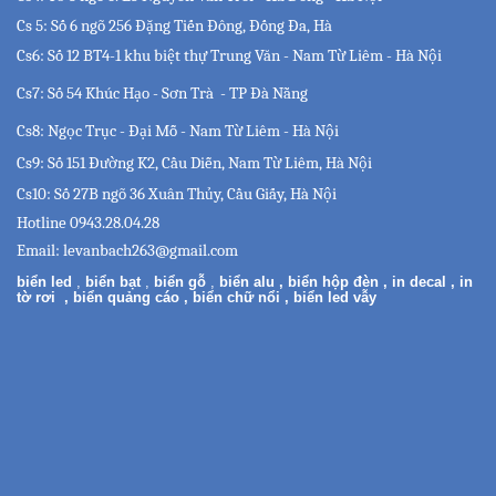
Cs 5:
Số 6 ngõ 256 Đặng Tiến Đông, Đống Đa, Hà
Cs6: Số 12 BT4-1 khu biệt thự Trung Văn - Nam Từ Liêm - Hà Nội
Cs7: Số 54 Khúc Hạo - Sơn Trà - TP Đà Nẵng
Cs8: Ngọc Trục - Đại Mỗ - Nam Từ Liêm - Hà Nội
Cs9: Số 151 Đường K2, Cầu Diễn, Nam Từ Liêm, Hà Nội
Cs10: Số 27B ngõ 36 Xuân Thủy, Cầu Giấy, Hà Nội
Hotline 0943.28.04.28
Email:
levanbach263@gmail.com
biển led
,
biển bạt
,
biển gỗ
,
biển alu
,
biển hộp đèn
,
in decal
,
in
tờ rơi
,
biển quảng cáo
,
biển chữ nổi
,
biển led vẫy