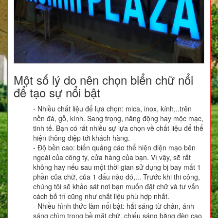
Một số lý do nên chọn biển chữ nổi
để tạo sự nổi bật
- Nhiều chất liệu để lựa chọn: mica, inox, kính,..trên
nền đá, gỗ, kính. Sang trọng, năng động hay mộc mạc,
tinh tế. Bạn có rất nhiều sự lựa chọn về chất liệu để thể
hiện thông điệp tới khách hàng.
- Độ bền cao: biển quảng cáo thể hiện diện mạo bên
ngoài của công ty, cửa hàng của bạn. Vì vậy, sẽ rất
không hay nếu sau một thời gian sử dụng bị bay mất 1
phần của chữ, của 1 dấu nào đó,... Trước khi thi công,
chúng tôi sẽ khảo sát nơi bạn muốn đặt chữ và tư vấn
cách bố trí cũng như chất liệu phù hợp nhất.
- Nhiều hình thức làm nổi bật: hắt sáng từ chân, ánh
sáng chìm trong bề mặt chữ, chiếu sáng bằng đèn cao