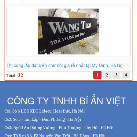
Thi công lắp đặt biển chữ nổi giá rẻ nhất tại Mỹ Đình, Hà Nội
32
1
2
3
4
Total:
CÔNG TY TNHH BÍ ẨN VIỆT
Cs1: Số 6 LK 5 KĐT Lideco, Hoài Đức, Hà Nội
Cs2: Số 5 - Tân Lập - Đan Phượng - Hà Nội
Cs3: Ngõ 1 An Dương Vương - Phú Thượng - Tây Hồ - Hà Nội
Cs4: Tổ 5 ngõ 6. E3 Nguyễn Văn Trỗi - Hà Đông - Hà Nội