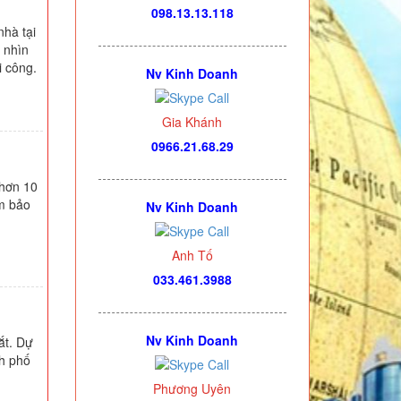
098.13.13.118
nhà tại
 nhìn
i công.
Nv Kinh Doanh
Gia Khánh
0966.21.68.29
 hơn 10
m bảo
Nv Kinh Doanh
Anh Tố
033.461.3988
Nv Kinh Doanh
ắt. Dự
nh phố
Phương Uyên