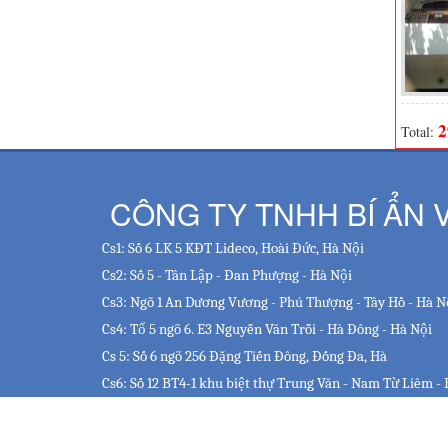
2
Total:
CÔNG TY TNHH BÍ ẨN V
Cs1: Số 6 LK 5 KĐT Lideco, Hoài Đức, Hà Nội
Cs2: Số 5 - Tân Lập - Đan Phượng - Hà Nội
Cs3: Ngõ 1 An Dương Vương - Phú Thượng - Tây Hồ - Hà N
Cs4: Tổ 5 ngõ 6. E3 Nguyễn Văn Trỗi - Hà Đông - Hà Nội
Cs 5:
Số 6 ngõ 256 Đặng Tiến Đông, Đống Đa, Hà
Cs6: Số 12 BT4-1 khu biệt thự Trung Văn - Nam Từ Liêm -
Cs7: Số 54 Khúc Hạo - Sơn Trà - TP Đà Nẵng