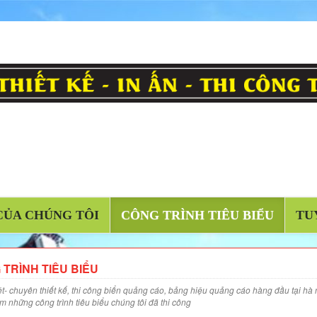
CỦA CHÚNG TÔI
CÔNG TRÌNH TIÊU BIỂU
TU
TRÌNH TIÊU BIỂU
ệt- chuyên thiết kế, thi công biển quảng cáo, bảng hiệu quảng cáo hàng đầu tại hà 
 những công trình tiêu biểu chúng tôi đã thi công