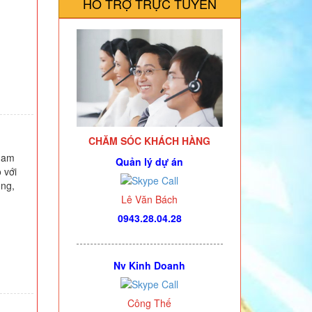
HỖ TRỢ TRỰC TUYẾN
CHĂM SÓC KHÁCH HÀNG
Adam
Quản lý dự án
 với
ọng,
Lê Văn Bách
0943.28.04.28
Nv Kinh Doanh
Công Thế