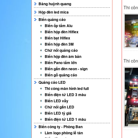
Bảng huỳnh quang
Thi côn
Hộp đèn led mica
Biển quảng cáo
Biển ốp tấm Alu
Biển hộp đèn Hiflex
Biển bạt Hiflex
Biển hộp đèn 3M
Chữ nổi quảng cáo
Biển hộp đèn âm bản
Thi cô
Biển Pano tấm lớn
Biển gắn đèn neon - sign
Biển gỗ quảng cáo
Quảng cáo LED
Thi công màn hình led full
Biển điện tử LED 3 màu
Biển LED vẫy
Chữ nổi gắn LED
Biển LED tỷ giá
Biển điện tử LED 1 màu
Biển công ty - Phòng Ban
Làm logo phòng lễ tân