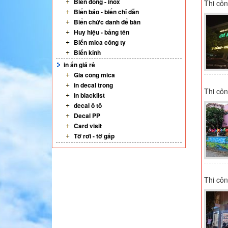
Biển đồng - inox
Thi côn
Biển báo - biển chỉ dẫn
Biển chức danh để bàn
Huy hiệu - bảng tên
Biển mica công ty
Biển kính
in ấn giá rẻ
Gia công mica
in decal trong
Thi côn
in blacklist
decal ô tô
Decal PP
Card visit
Tờ rơi - tờ gấp
Thi cô