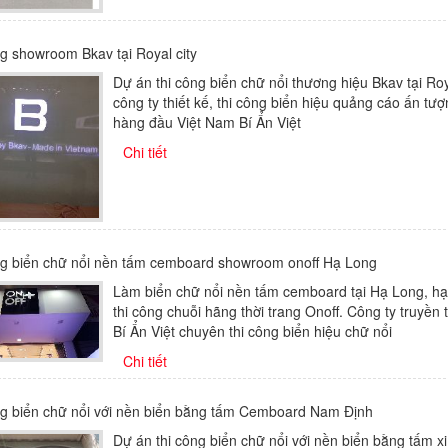
g showroom Bkav tại Royal city
Dự án thi công biển chữ nổi thương hiệu Bkav tại Roy
công ty thiết kế, thi công biển hiệu quảng cáo ấn tượ
hàng đầu Việt Nam Bí Ẩn Việt
Chi tiết
ng biển chữ nổi nền tấm cemboard showroom onoff Hạ Long
Làm biển chữ nổi nền tấm cemboard tại Hạ Long, h
thi công chuỗi hãng thời trang Onoff. Công ty truyền 
Bí Ẩn Việt chuyên thi công biển hiệu chữ nổi
Chi tiết
ng biển chữ nổi với nền biển bằng tấm Cemboard Nam Định
Dự án thi công biển chữ nổi với nền biển bằng tấm x