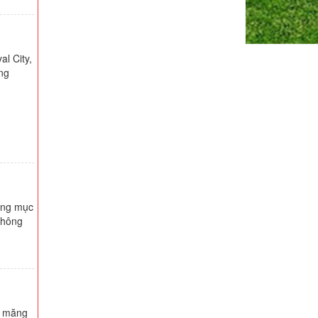
al City,
ng
ạng mục
thông
i măng