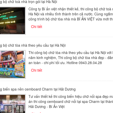
g bộ chữ toà nhà trọn gói tại Hà Nội
Công ty Bí ẩn việt nhận thiết kế, thi công bộ chữ toà 
Hà Nội và nhiều tỉnh thành trên cả nước. Cùng ngắm
công trình bộ chữ tòa nhà mà BÍ ẨN VIỆT vừa mới th
Chi tiết
g bộ chữ tòa nhà theo yêu cầu tại Hà Nội
Thi công bộ chữ tòa nhà theo yêu cầu tại Hà Nội với
năm kinh nghiệm, Thi công bộ chữ tòa nhà đẹp - đả
an toàn - chi phí tối ưu. Hotline 0943.28.04.28
Chi tiết
ng biển spa nền cemboard Charm tại Hải Dương
Tư vấn thiết kế thi công biển hiệu chữ nổi spa đẹp m
án thi công cemboard chữ nổi tại spa Charm tại thà
Hải Dương - Bí Ẩn Việt