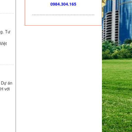
0984.304.165
g. Tư
Việt
. Dự án
H với