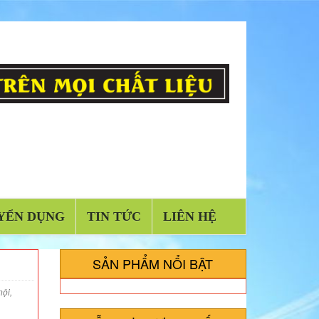
YỂN DỤNG
TIN TỨC
LIÊN HỆ
SẢN PHẨM NỔI BẬT
nội,