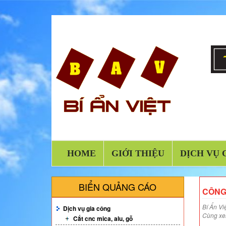
HOME
GIỚI THIỆU
DỊCH VỤ 
BIỂN QUẢNG CÁO
CÔNG 
Bí Ẩn Vi
Dịch vụ gia công
Cùng xem
Cắt cnc mica, alu, gỗ