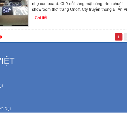
nhẹ cemboard. Chữ nổi sáng mặt công trình chuỗi
showroom thời trang Onoff. Cty truyền thông Bí Ẩn Vi
Chi tiết
9
1
IỆT
ội
 Hà Nội