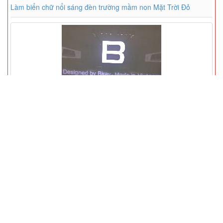
Làm biển chữ nổi sáng đèn trường mầm non Mặt Trời Đỏ
Thi công showroom Bkav tại Royal city