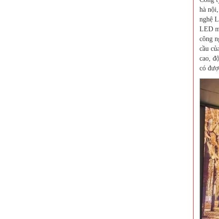
hà nội
nghệ L
LED mớ
công n
cầu củ
cao, độ
có đượ