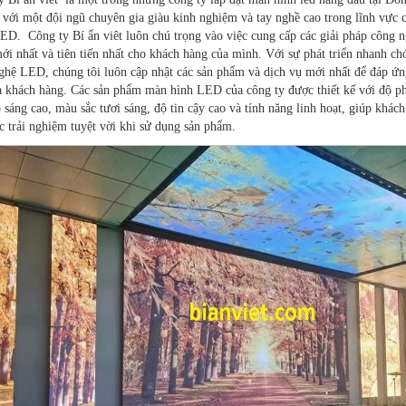
, với một đội ngũ chuyên gia giàu kinh nghiệm và tay nghề cao trong lĩnh vực 
ED. Công ty Bí ẩn viêt luôn chú trọng vào việc cung cấp các giải pháp công 
i nhất và tiên tiến nhất cho khách hàng của mình. Với sự phát triển nhanh ch
ghệ LED, chúng tôi luôn cập nhật các sản phẩm và dịch vụ mới nhất để đáp ứ
a khách hàng. Các sản phẩm màn hình LED của công ty được thiết kế với độ ph
 sáng cao, màu sắc tươi sáng, độ tin cậy cao và tính năng linh hoạt, giúp khác
c trải nghiệm tuyệt vời khi sử dụng sản phẩm.