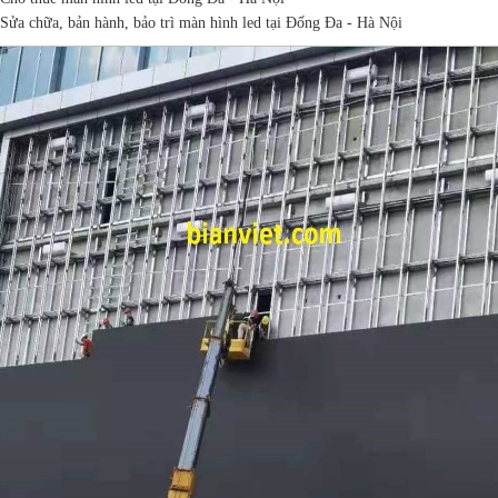
Sửa chữa, bản hành, bảo trì màn hình led tại Đống Đa - Hà Nội