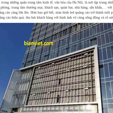
 trong những quận trung tâm kinh tế, văn hóa của Hà Nội, là nơi tập trung nhi
n phòng, trung tâm thương mại, khách sạn, quán bar, nhà hàng, sân khấu,… với
ảng cáo càng lớn lên. Hơn bao giờ hết, màn hình led quảng cáo trở thành một 
uảng cáo hiệu quả, thu hút khách hàng với hình ảnh vô cùng sống động và rõ nét