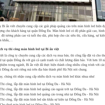
y Bí ẩn viêt chuyên cung cấp các giải pháp quảng cáo trên màn hình led hiện đạ
ượng cho khách hàng tại quận Đống Đa. Màn hình led có độ phân giải cao, hình
, độ tương phản cao và tuổi thọ dài, phù hợp cho các siêu thị, cửa hàng, sự kiện
ân khấu,…
ch vụ thi công màn hình led tại Bí ẩn việt
iệt là công ty chuyên cung cấp các dịch vụ mua bán, thi công lắp đặt và cho t
ed tại quận Đống đa với giá cả cạnh tranh và chất lượng đảm bảo. Với hơn 10 
ghiệm trong ngành, Bí ẩn việt đã thực hiện thành công nhiều công trình với cá
ại Đống đa nói riêng mà trên địa bàn thành phố Hà Nội nói chung.
ay, chúng tôi nhận cung cấp nhiều dịch vụ màn hình led khác nhua như:
Thi công, lắp đặt màn hình led tại Đống Đa - Hà Nội
Thi công, lắp đặt màn hình led quảng cáo ngoài trời tại Đống Đa - Hà Nội
Thi công, lắp đặt màn hình led quảng cáo trong nhà tại Đống Đa - Hà Nội
Thi công, lắp đặt màn hình led sân khấu sự kiện tại Đống Đa - Hà Nội
Cho thuê màn hình led tại Đống Đa - Hà Nội