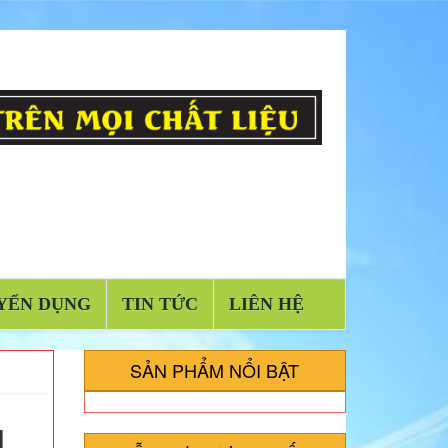
YỂN DỤNG
TIN TỨC
LIÊN HỆ
SẢN PHẨM NỔI BẬT
g