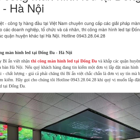
 - Hà Nội
iệt - công ty hàng đầu tại Việt Nam chuyên cung cấp các giải pháp màn
 các doanh nghiệp, tổ chức và cá nhân, thi công màn hình led tại Đố
c quận huyện khác tại Hà Nội. Hotline 0943.28.04.28
ng màn hình led tại Đống Đa - Hà Nội
y Bí ẩn việt nhận
thi công màn hình led tại Đống Đa
và khắp các quận huyện
ịa bàn Hà Nội. Nếu quý khách hàng đang tin kiếm một đơn vị lắp đặt màn hình 
i - chất lượng - giá cả phải chăng thì Bí ẩn việt chắc chắn là đơn vị uy tín mà 
ìm kiếm. Hãy gọi cho chúng tôi Hotline 0943.28.04.28 khi quý vị muốn lắp đặ
ed tại Đống Đa.