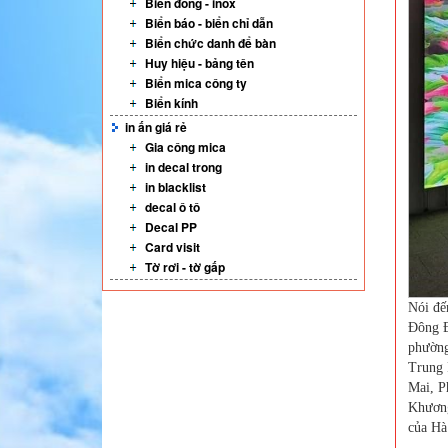
Biển đồng - inox
Biển báo - biển chỉ dẫn
Biển chức danh để bàn
Huy hiệu - bảng tên
Biển mica công ty
Biển kính
in ấn giá rẻ
Gia công mica
in decal trong
in blacklist
decal ô tô
Decal PP
Card visit
Tờ rơi - tờ gấp
Nói đế
Đông Đ
phường
Trung 
Mai, P
Khương
của Hà