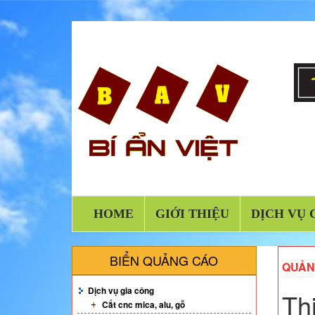
HOME
GIỚI THIỆU
DỊCH VỤ 
BIỂN QUẢNG CÁO
QUẢN
Dịch vụ gia công
Th
Cắt cnc mica, alu, gỗ