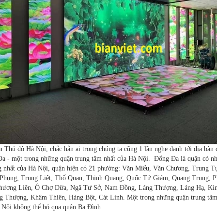
n Thủ đô Hà Nội, chắc hẳn ai trong chúng ta cũng 1 lần nghe danh tới địa bàn 
a - một trong những quận trung tâm nhất của Hà Nội. Đống Đa là quận có nh
 nhất của Hà Nội, quận hiện có 21 phường: Văn Miếu, Văn Chương, Trung T
Phụng, Trung Liệt, Thổ Quan, Thịnh Quang, Quốc Tử Giám, Quang Trung, 
hương Liên, Ô Chợ Dừa, Ngã Tư Sở, Nam Đồng, Láng Thượng, Láng Hạ, Ki
 Thượng, Khâm Thiên, Hàng Bột, Cát Linh. Một trong những quận trung tâm
 Nội không thể bỏ qua quận Ba Đình.