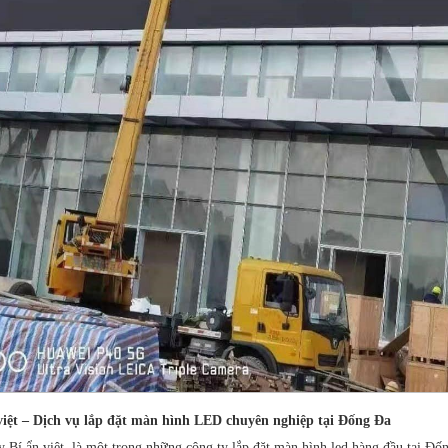
việt – Dịch vụ lắp đặt màn hình LED chuyên nghiệp tại Đống Đa
y Bí ẩn viêt là một trong những công ty lắp đặt màn hình led hàng đầu tại Đố