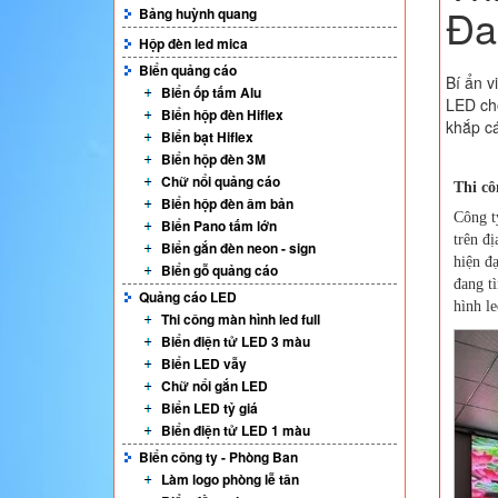
Đa
Bảng huỳnh quang
Hộp đèn led mica
Biển quảng cáo
Bí ẩn v
Biển ốp tấm Alu
LED cho
Biển hộp đèn Hiflex
khắp cá
Biển bạt Hiflex
Biển hộp đèn 3M
Chữ nổi quảng cáo
Thi cô
Biển hộp đèn âm bản
Công t
Biển Pano tấm lớn
trên đ
Biển gắn đèn neon - sign
hiện đạ
Biển gỗ quảng cáo
đang t
Quảng cáo LED
hình l
Thi công màn hình led full
Biển điện tử LED 3 màu
Biển LED vẫy
Chữ nổi gắn LED
Biển LED tỷ giá
Biển điện tử LED 1 màu
Biển công ty - Phòng Ban
Làm logo phòng lễ tân