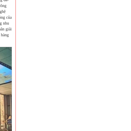
công
nghệ
óng của
ng nhu
ân giải
h hàng