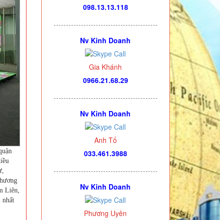
098.13.13.118
Nv Kinh Doanh
Gia Khánh
0966.21.68.29
Nv Kinh Doanh
Anh Tố
quận
033.461.3988
iều
ự,
Phương
Nv Kinh Doanh
m Liên,
 nhất
Phương Uyên