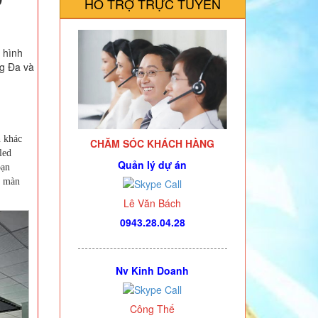
HỖ TRỢ TRỰC TUYẾN
 hình
ng Đa và
 khác
CHĂM SÓC KHÁCH HÀNG
led
Quản lý dự án
bạn
t màn
Lê Văn Bách
0943.28.04.28
Nv Kinh Doanh
Công Thế