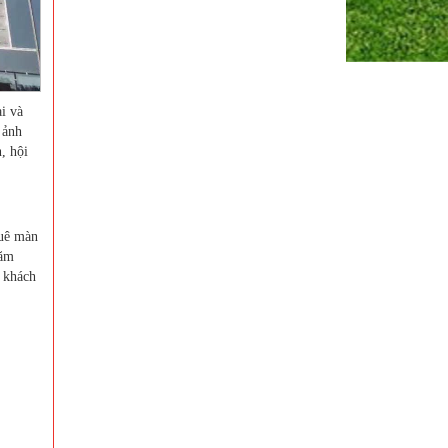
i và
 ảnh
, hội
huê màn
năm
c khách