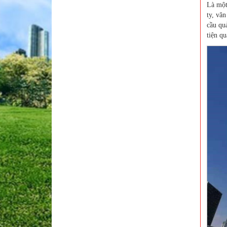
Là một
ty, vă
cầu qu
tiện q