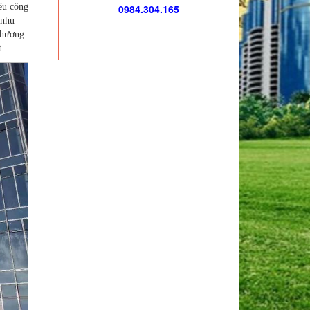
ều công
0984.304.165
 nhu
phương
.