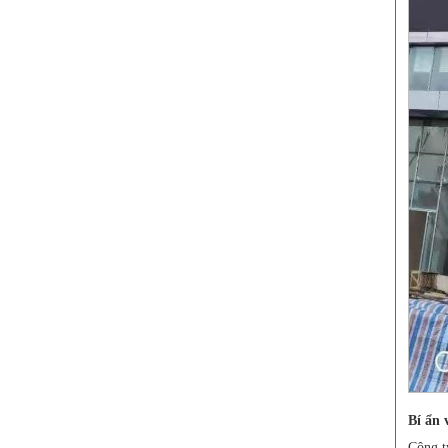
Bí ẩn 
Công t