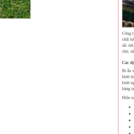
Công t
chất l
sắc nét
chợ, s
Các dị
Bí ẩn v
hình l
kinh n
hàng t
Hiện n