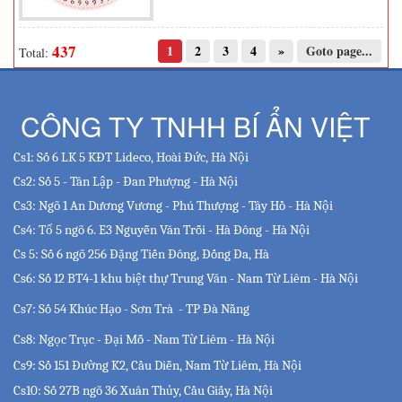
437
1
2
3
4
»
Goto page...
Total:
CÔNG TY TNHH BÍ ẨN VIỆT
Cs1: Số 6 LK 5 KĐT Lideco, Hoài Đức, Hà Nội
Cs2: Số 5 - Tân Lập - Đan Phượng - Hà Nội
Cs3: Ngõ 1 An Dương Vương - Phú Thượng - Tây Hồ - Hà Nội
Cs4: Tổ 5 ngõ 6. E3 Nguyễn Văn Trỗi - Hà Đông - Hà Nội
Cs 5:
Số 6 ngõ 256 Đặng Tiến Đông, Đống Đa, Hà
Cs6: Số 12 BT4-1 khu biệt thự Trung Văn - Nam Từ Liêm - Hà Nội
Cs7: Số 54 Khúc Hạo - Sơn Trà - TP Đà Nẵng
Cs8: Ngọc Trục - Đại Mỗ - Nam Từ Liêm - Hà Nội
Cs9: Số 151 Đường K2, Cầu Diễn, Nam Từ Liêm, Hà Nội
Cs10: Số 27B ngõ 36 Xuân Thủy, Cầu Giấy, Hà Nội