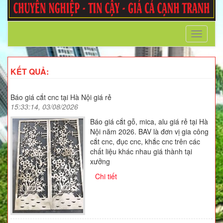
Toggle
navigati
KẾT QUẢ:
Báo giá cắt cnc tại Hà Nội giá rẻ
15:33:14, 03/08/2026
Báo giá cắt gỗ, mica, alu giá rẻ tại Hà
Nội năm 2026. BAV là đơn vị gia công
cắt cnc, đục cnc, khắc cnc trên các
chất liệu khác nhau giá thành tại
xưởng
Chi tiết