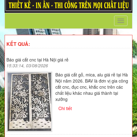
Toggle
navigati
KẾT QUẢ:
Báo giá cắt cnc tại Hà Nội giá rẻ
15:33:14, 03/08/2026
Báo giá cắt gỗ, mica, alu giá rẻ tại Hà
Nội năm 2026. BAV là đơn vị gia công
cắt cnc, đục cnc, khắc cnc trên các
chất liệu khác nhau giá thành tại
xưởng
Chi tiết