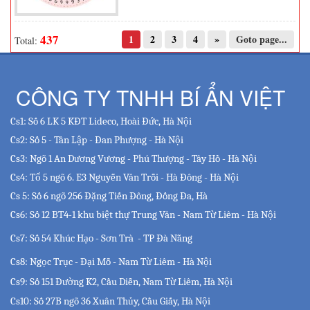
437
1
2
3
4
»
Goto page...
Total:
CÔNG TY TNHH BÍ ẨN VIỆT
Cs1: Số 6 LK 5 KĐT Lideco, Hoài Đức, Hà Nội
Cs2: Số 5 - Tân Lập - Đan Phượng - Hà Nội
Cs3: Ngõ 1 An Dương Vương - Phú Thượng - Tây Hồ - Hà Nội
Cs4: Tổ 5 ngõ 6. E3 Nguyễn Văn Trỗi - Hà Đông - Hà Nội
Cs 5:
Số 6 ngõ 256 Đặng Tiến Đông, Đống Đa, Hà
Cs6: Số 12 BT4-1 khu biệt thự Trung Văn - Nam Từ Liêm - Hà Nội
Cs7: Số 54 Khúc Hạo - Sơn Trà - TP Đà Nẵng
Cs8: Ngọc Trục - Đại Mỗ - Nam Từ Liêm - Hà Nội
Cs9: Số 151 Đường K2, Cầu Diễn, Nam Từ Liêm, Hà Nội
Cs10: Số 27B ngõ 36 Xuân Thủy, Cầu Giấy, Hà Nội