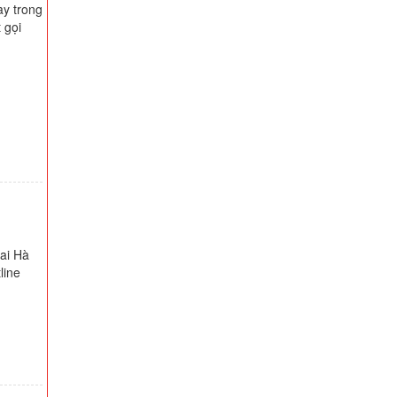
ay trong
 gọi
mai Hà
line