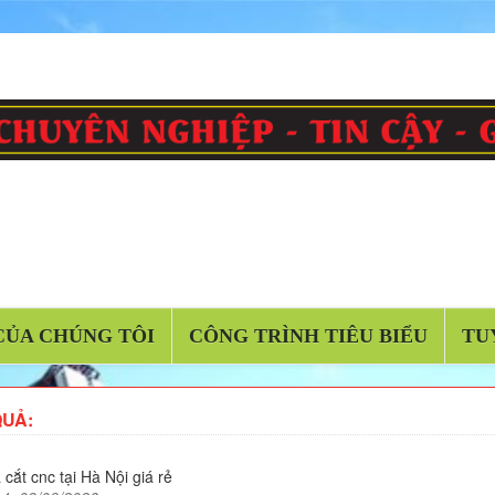
CỦA CHÚNG TÔI
CÔNG TRÌNH TIÊU BIỂU
TU
QUẢ:
 cắt cnc tại Hà Nội giá rẻ