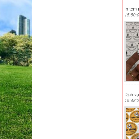
In tem 
15:50:
Dịch vụ
15:48: