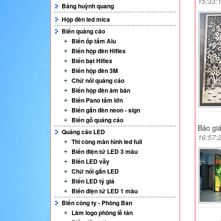
15:33:
Bảng huỳnh quang
Hộp đèn led mica
Biển quảng cáo
Biển ốp tấm Alu
Biển hộp đèn Hiflex
Biển bạt Hiflex
Biển hộp đèn 3M
Chữ nổi quảng cáo
Biển hộp đèn âm bản
Biển Pano tấm lớn
Biển gắn đèn neon - sign
Biển gỗ quảng cáo
Báo giá
Quảng cáo LED
16:57:
Thi công màn hình led full
Biển điện tử LED 3 màu
Biển LED vẫy
Chữ nổi gắn LED
Biển LED tỷ giá
Biển điện tử LED 1 màu
Biển công ty - Phòng Ban
Làm logo phòng lễ tân