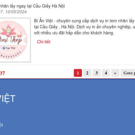
nhãn lấy ngay tại Cầu Giấy Hà Nội
07, 10/05/2024
Bí Ẩn Việt - chuyên cung cấp dịch vụ in tem nhãn lấ
tại Cầu Giấy , Hà Nội. Dịch vụ in ấn chuyên nghiệp, u
với nhiều ưu đãi hấp dẫn cho khách hàng.
Chi tiết
37
1
2
3
4
»
Goto p
IỆT
ội