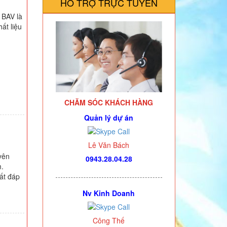
HỖ TRỢ TRỰC TUYẾN
 BAV là
ất liệu
CHĂM SÓC KHÁCH HÀNG
Quản lý dự án
Lê Văn Bách
yên
0943.28.04.28
.
ất đáp
Nv Kinh Doanh
Công Thế