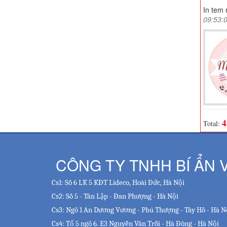
In tem 
09:53:
4
Total:
CÔNG TY TNHH BÍ ẨN V
Cs1: Số 6 LK 5 KĐT Lideco, Hoài Đức, Hà Nội
Cs2: Số 5 - Tân Lập - Đan Phượng - Hà Nội
Cs3: Ngõ 1 An Dương Vương - Phú Thượng - Tây Hồ - Hà N
Cs4: Tổ 5 ngõ 6. E3 Nguyễn Văn Trỗi - Hà Đông - Hà Nội