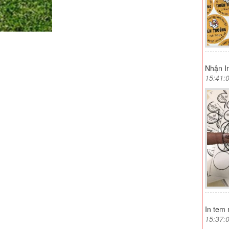
Nhận In
15:41:
In tem 
15:37: