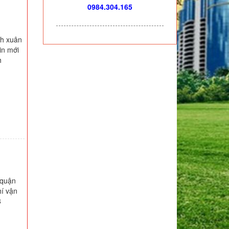
0984.304.165
nh xuân
in mới
h
 quận
hí vận
8