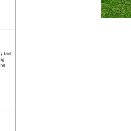
Mỹ Đình
ong,
ine