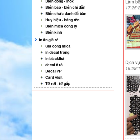
Biển đồng - inox
Làm bi
Biển báo - biển chỉ dẫn
17:25:
Biển chức danh để bàn
Huy hiệu - bảng tên
Biển mica công ty
Biển kính
in ấn giá rẻ
Gia công mica
in decal trong
in blacklist
Dịch vụ
decal ô tô
16:29:
Decal PP
Card visit
Tờ rơi - tờ gấp