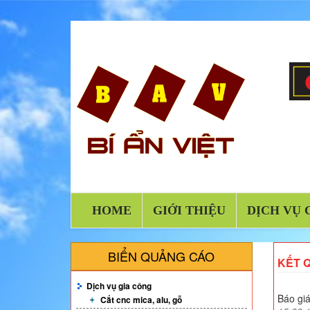
HOME
GIỚI THIỆU
DỊCH VỤ 
BIỂN QUẢNG CÁO
KẾT 
Dịch vụ gia công
Báo giá
Cắt cnc mica, alu, gỗ