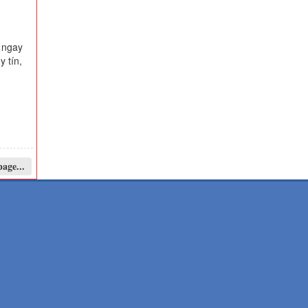
y ngay
y tín,
age...